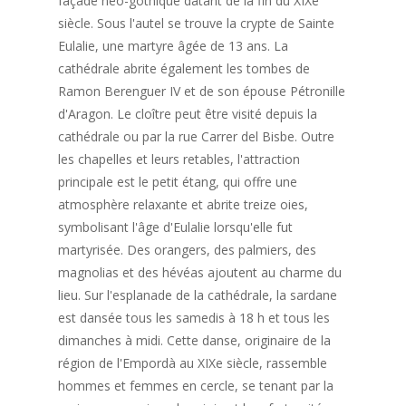
façade néo-gothique datant de la fin du XIXe
siècle. Sous l'autel se trouve la crypte de Sainte
Eulalie, une martyre âgée de 13 ans. La
cathédrale abrite également les tombes de
Ramon Berenguer IV et de son épouse Pétronille
d'Aragon. Le cloître peut être visité depuis la
cathédrale ou par la rue Carrer del Bisbe. Outre
les chapelles et leurs retables, l'attraction
principale est le petit étang, qui offre une
atmosphère relaxante et abrite treize oies,
symbolisant l'âge d'Eulalie lorsqu'elle fut
martyrisée. Des orangers, des palmiers, des
magnolias et des hévéas ajoutent au charme du
lieu. Sur l'esplanade de la cathédrale, la sardane
est dansée tous les samedis à 18 h et tous les
dimanches à midi. Cette danse, originaire de la
région de l'Empordà au XIXe siècle, rassemble
hommes et femmes en cercle, se tenant par la