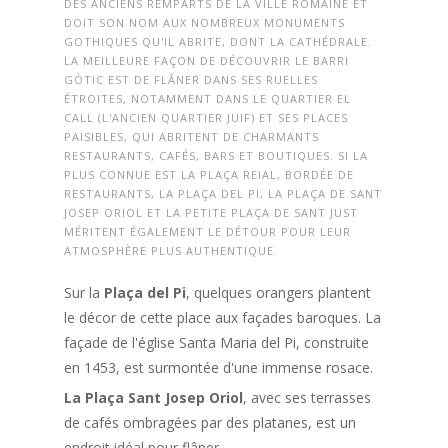
DES ANCIENS REMPARTS DE LA VILLE ROMAINE ET
DOIT SON NOM AUX NOMBREUX MONUMENTS
GOTHIQUES QU'IL ABRITE, DONT LA CATHÉDRALE.
LA MEILLEURE FAÇON DE DÉCOUVRIR LE BARRI
GÒTIC EST DE FLÂNER DANS SES RUELLES
ÉTROITES, NOTAMMENT DANS LE QUARTIER EL
CALL (L'ANCIEN QUARTIER JUIF) ET SES PLACES
PAISIBLES, QUI ABRITENT DE CHARMANTS
RESTAURANTS, CAFÉS, BARS ET BOUTIQUES. SI LA
PLUS CONNUE EST LA PLAÇA REIAL, BORDÉE DE
RESTAURANTS, LA PLAÇA DEL PI, LA PLAÇA DE SANT
JOSEP ORIOL ET LA PETITE PLAÇA DE SANT JUST
MÉRITENT ÉGALEMENT LE DÉTOUR POUR LEUR
ATMOSPHÈRE PLUS AUTHENTIQUE.
Sur la
Plaça del Pi
, quelques orangers plantent
le décor de cette place aux façades baroques. La
façade de l'église Santa Maria del Pi, construite
en 1453, est surmontée d'une immense rosace.
La Plaça Sant Josep Oriol
, avec ses terrasses
de cafés ombragées par des platanes, est un
endroit idéal pour flâner.